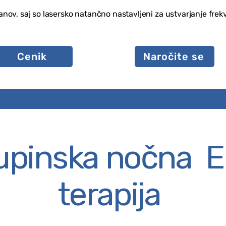
ranov, saj so lasersko natančno nastavljeni za ustvarjanje fr
Cenik
Naročite se
upinska nočna 
terapija