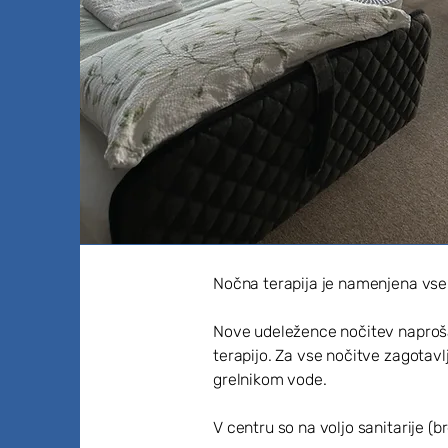
Nočna terapija je namenjena vsem,
Nove udeležence nočitev naproša
terapijo. Za vse nočitve zagotavl
grelnikom vode.
V centru so na voljo sanitarije (b