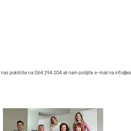
podarite nekaj re
skupno izkušnjo, s
zdravju.
o nas pokličite na 064 294 204 ali nam pošljite e-mail na
info@ee