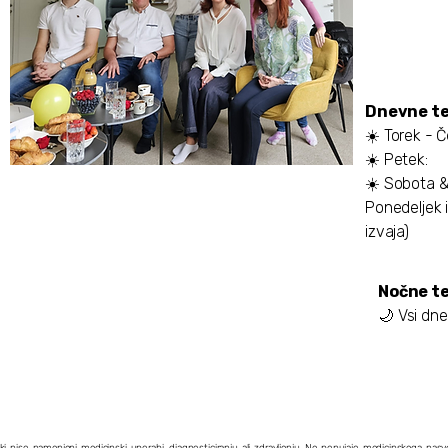
Dnevne te
☀️ Torek - 
☀️ Pete
☀️ Sobota &
Ponedeljek i
izvaja)
Nočne te
🌙 Vsi dne