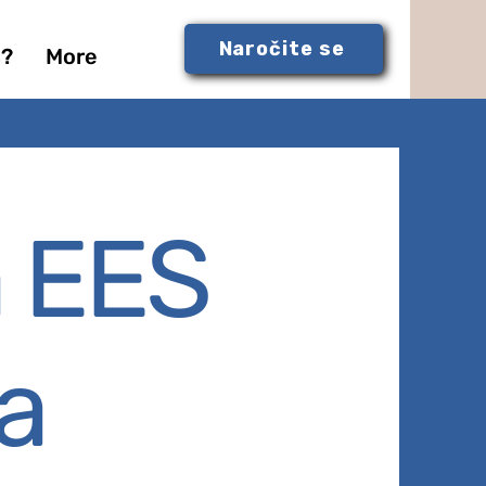
Naročite se
S?
More
 EES
ja