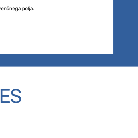
ekvenčnega
polja.
EES