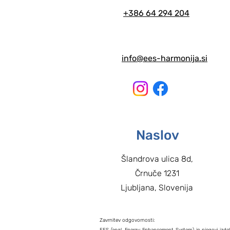
+386 64 294 204
info@ees-harmonija.si
Naslov
Šlandrova ulica 8d,
Črnuče 1231
Ljubljana, Slovenija
Zavrnitev odgovornosti: