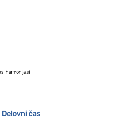
snično dragocenega:
prostitev in podporo
s-harmonija.si
Delovni čas