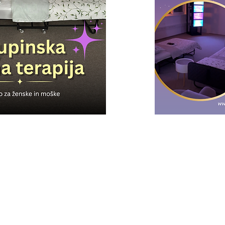
ni od naših že oblikovanih
Skupinska nočitev - 
te terapijo izvajali skupaj z
nci.
Če bi terapijo raje 
najbližjih, lahko ob
UPINE
najmanj 4 odraslim
:
Lastna skupina je o
praznovanje rojstn
drugega posebneg
običajnih daril lahk