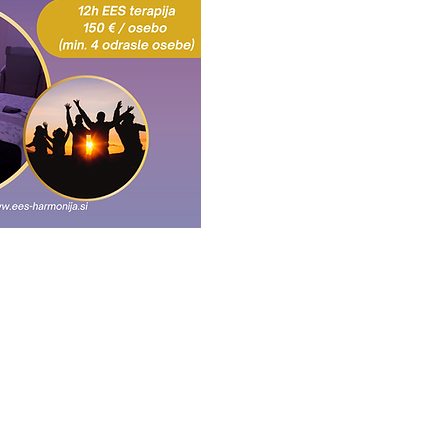
družina ali prijatelji
izvajali v krogu svojih
likujete svojo skupino z
i udeleženci.
dlična izbira tudi za
ega dne, obletnice ali
a dogodka. Namesto
o sebi in svojim bližnjim