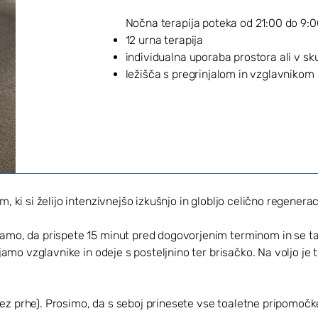
Nočna terapija poteka od 21:00 do 9:0
12 urna terapija
individualna uporaba prostora ali v sk
ležišča s pregrinjalom in vzglavnikom 
 ki si želijo intenzivnejšo izkušnjo in globljo celično regenerac
mo, da prispete 15 minut pred dogovorjenim terminom in se tak
jamo vzglavnike in odeje s posteljnino ter brisačko. Na voljo je 
rez prhe). Prosimo, da s seboj prinesete vse toaletne pripomočke,