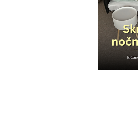
Pridružite se e
skupin, kjer bos
drugimi udeleže
AKTUALNE SK
Ženske skupine
sobota, 1.8.
četrtek, 6.8.