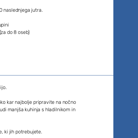
0 naslednjega jutra.
upini
(za do 8 oseb)
ijo.
o kar najbolje pripravite na nočno
tudi manjša kuhinja s hladilnikom in
 ki jih potrebujete.