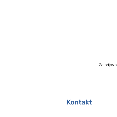
četrtek, 13.8.
torek, 25.8.
sobota, 29.8.
Moški skupini:
sobota, 8.8.
sobota, 28.8.
Za prijav
Kontakt