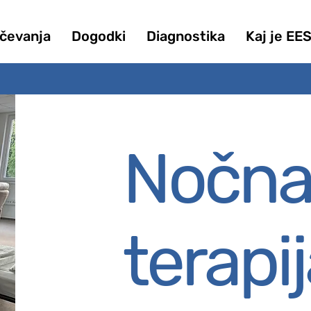
ičevanja
Dogodki
Diagnostika
Kaj je EE
Nočna
terapi