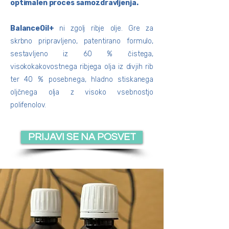
optimalen proces samozdravljenja.
BalanceOil+
ni zgolj ribje olje. Gre za
skrbno pripravljeno, patentirano formulo,
sestavljeno iz 60 % čistega,
visokokakovostnega ribjega olja iz divjih rib
ter 40 % posebnega, hladno stiskanega
oljčnega olja z visoko vsebnostjo
polifenolov.
PRIJAVI SE NA POSVET