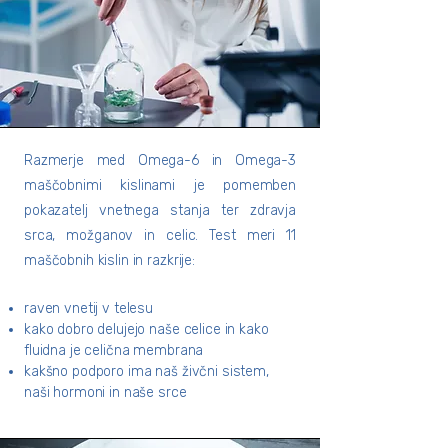
Razmerje med Omega-6 in Omega-3
maščobnimi kislinami je pomemben
pokazatelj vnetnega stanja ter zdravja
srca, možganov in celic. Test meri 11
maščobnih kislin in razkrije:
raven vnetij v telesu
kako dobro delujejo naše celice in kako
fluidna je celična membrana​​
kakšno podporo ima naš živčni sistem,
naši hormoni in naše srce