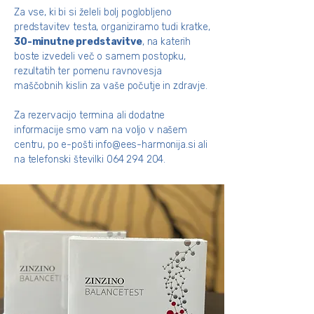
Za vse, ki bi si želeli bolj poglobljeno
predstavitev testa, organiziramo tudi kratke,
30-minutne predstavitve
, na katerih
boste izvedeli več o samem postopku,
rezultatih ter pomenu ravnovesja
maščobnih kislin za vaše počutje in zdravje.
Za rezervacijo termina ali dodatne
informacije smo vam na voljo v našem
centru, po e-pošti
info@ees-harmonija.si
ali
na telefonski številki
064 294 204
.