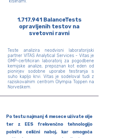
kislinami.​
1.717.941
BalanceTests
opravljenih testov na
svetovni ravni
Teste analizira neodvisni laboratorijski
partner VITAS Analytical Services - Vitas je
GMP-certificiran laboratorij za pogodbene
kemijske analize, prepoznan kot eden od
pionirjev sodobne uporabe testiranja s
suho kapljo krvi. Vitas je sodeloval tudi z
raziskovalnim centrom Olympia Toppen na
Norveškem.
Po testu najmanj 4 mesece uživate olje
ter z EES frekvenčno tehnologijo
polnite celični naboj, kar omogoča