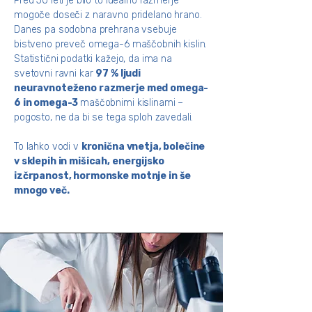
Pred 50 leti je bilo to idealno razmerje
mogoče doseči z naravno pridelano hrano.
Danes pa sodobna prehrana vsebuje
bistveno preveč omega-6 maščobnih kislin.
Statistični podatki kažejo, da ima na
svetovni ravni kar
97 % ljudi
neuravnoteženo razmerje med omega-
6 in omega-3
maščobnimi kislinami –
pogosto, ne da bi se tega sploh zavedali.
To lahko vodi v
kronična vnetja, bolečine
v sklepih in mišicah, energijsko
izčrpanost, hormonske motnje in še
mnogo več.