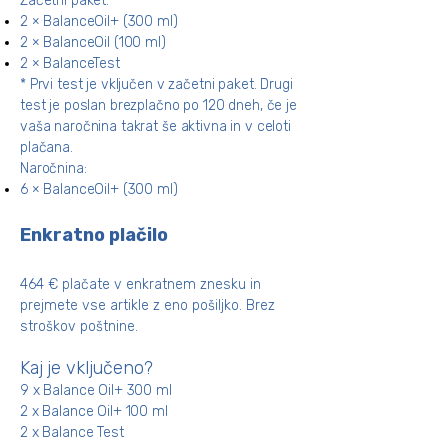
Začetni paket:
2 × BalanceOil+ (300 ml)
2 × BalanceOil (100 ml)
2 × BalanceTest
* Prvi test je vključen v začetni paket. Drugi
test je poslan brezplačno po 120 dneh, če je
vaša naročnina takrat še aktivna in v celoti
plačana.
Naročnina:
6 × BalanceOil+ (300 ml)
Enkratno plačilo
464 € plačate v enkratnem znesku in
prejmete vse artikle z eno pošiljko. Brez
stroškov poštnine.
Kaj je vključeno?
9 x Balance Oil+ 300 ml
2 x Balance Oil+ 100 ml
2 x Balance Test