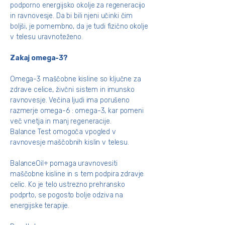
podporno energijsko okolje za regeneracijo
in ravnovesje. Da bi bili njeni učinki čim
boljši, je pomembno, da je tudi fizično okolje
v telesu uravnoteženo.
Zakaj omega-3?
Omega-3 maščobne kisline so ključne za
zdrave celice, živčni sistem in imunsko
ravnovesje. Večina ljudi ima porušeno
razmerje omega-6 : omega-3, kar pomeni
več vnetja in manj regeneracije.
Balance Test omogoča vpogled v
ravnovesje maščobnih kislin v telesu.
BalanceOil+ pomaga uravnovesiti
maščobne kisline in s tem podpira zdravje
celic. Ko je telo ustrezno prehransko
podprto, se pogosto bolje odziva na
energijske terapije.