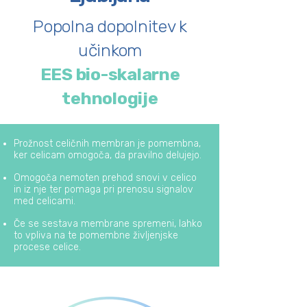
Popolna dopolnitev k
učinkom
EES bio-skalarne
tehnologije
Prožnost celičnih membran je pomembna,
ker celicam omogoča, da pravilno delujejo.
Omogoča nemoten prehod snovi v celico
in iz nje ter pomaga pri prenosu signalov
med celicami.
Če se sestava membrane spremeni, lahko
to vpliva na te pomembne življenjske
procese celice.